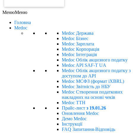
ЗАМОВИТИ РАХУНОК
Меню
Меню
Головна
Medoc
Medoc Держава
Medoc Бізнес
Medoc Зарплата
Medoc Корпорація
Medoc Інтеграція
Medoc Облік акцизного податку
Medoc API SAF-T UA
Medoc Облік акцизного податку з
доступом до API
Medoc МСФЗ (формат іХBRL)
Medoc Звітність до НБУ
Medoc Створення податкових
накладних на основі чеків
Medoc ТТН
Прайс-лист
з 19.01.26
Оновлення Medoc
Демо Medoc
Інструкції
FAQ Запитання-Відповідь