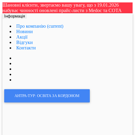
Шановні клієнти, звертаємо вашу увагу, що з 19.01.2026
набуває чинності оновлені прайс-листи з Medoc та СОТА
Інформація
Про компанію
(current)
Новини
Акції
Відгуки
Контакти
АНТРА-ТУР: ОСВІТА ЗА КОРДОНОМ