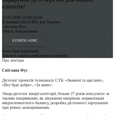
клієнтів!
11.03.2020, 16.00-18.00
В режимі ОНЛАЙН, вся Україна
Світлана Фус
Участь безкоштовне
КУПИТИ ЗАПИС
Кому буде корисний:
Для всіх наших улюбленних кліентів
Про лектора
Світлана Фус
Дієтолог проектів телеканалу СТБ: «Зважені та щасливі»,
«Все буде добре», «За живе».
Лікар-дієтолог вищої категорії, більше 27 років консультує за
такими напрямками, як лікування ожиріння, нормалізація
мікроелементного балансу, розробка дієтичного харчування
при різних захворюваннях.