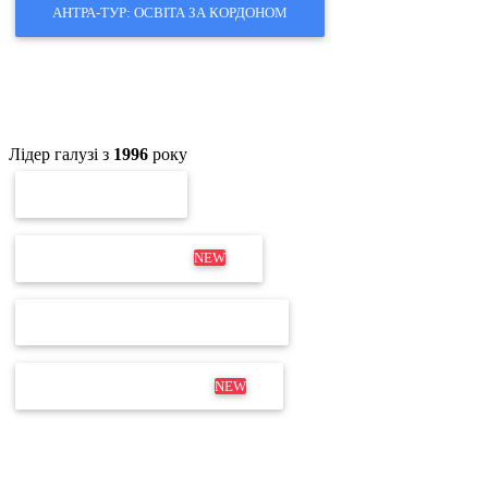
АНТРА-ТУР: ОСВІТА ЗА КОРДОНОМ
Лідер галузі з
1996
року
ПЕРЕВІРКА ЕП
ОНОВЛЕННЯ MEDOC
NEW
ПЕРЕВІРКА ЛІЦЕНЗІЇ М.Е.DOC
ДИСТРИБУТИВ М.Е.DOC
NEW
Не для дзвінків
Відділ продажів і продовження:
+380 63 204 53 20