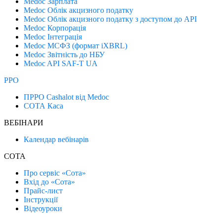
Medoc Зарплата
Medoc Облік акцизного податку
Medoc Облік акцизного податку з доступом до API
Medoc Корпорація
Medoc Інтеграція
Medoc МСФЗ (формат іХBRL)
Medoc Звітність до НБУ
Medoc API SAF-T UA
РРО
ПРРО Cashalot від Medoc
СОТА Каса
ВЕБІНАРИ
Календар вебінарів
СОТА
Про сервіс «Сота»
Вхід до «Сота»
Прайс-лист
Інструкції
Відеоуроки