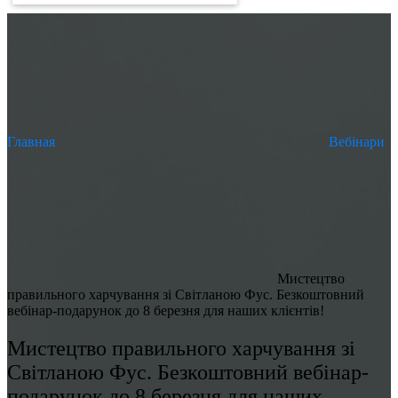
Главная
Вебінари
Мистецтво
правильного харчування зі Світланою Фус. Безкоштовний
вебінар-подарунок до 8 березня для наших клієнтів!
Мистецтво правильного харчування зі
Світланою Фус. Безкоштовний вебінар-
подарунок до 8 березня для наших