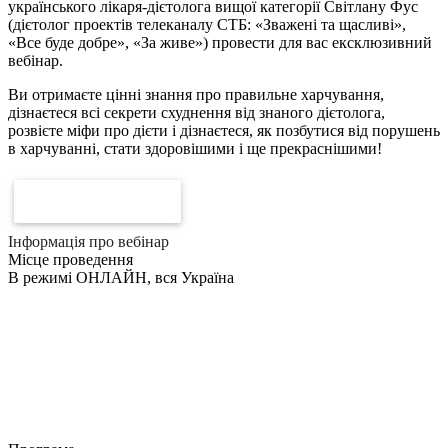
українського лікаря-дієтолога вищої категорії Світлану Фус
(дієтолог проектів телеканалу СТБ: «Зважені та щасливі»,
«Все буде добре», «За живе») провести для вас ексклюзивний
вебінар.
Ви отримаєте цінні знання про правильне харчування,
дізнаєтеся всі секрети схуднення від знаного дієтолога,
розвієте міфи про дієти і дізнаєтеся, як позбутися від порушень
в харчуванні, стати здоровішими і ще прекраснішими!
КУПИТИ ЗАПИС
Інформація про вебінар
Місце проведення
В режимі ОНЛАЙН, вся Україна