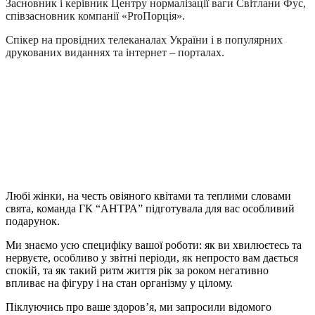
Засновник і керівник Центру нормалізації ваги Світлани Фус,
співзасновник компанії «ProПорція».
Спікер на провідних телеканалах України і в популярних
друкованих виданнях та інтернет – порталах.
Любі жінки, на честь овіяного квітами та теплими словами
свята, команда ГК “АНТРА” підготувала для вас особливий
подарунок.
Ми знаємо усю специфіку вашої роботи: як ви хвилюєтесь та
нервуєте, особливо у звітні періоди, як непросто вам дається
спокій, та як такий ритм життя рік за роком негативно
впливає на фігуру і на стан організму у цілому.
Піклуючись про ваше здоров’я, ми запросили відомого