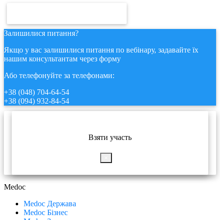
ПЕРЕГЛЯНУТИ ІНСТРУКЦІЮ
Залишилися питання?
Якщо у вас залишилися питання по вебінару, задавайте їх
нашим консультантам через форму
Або телефонуйте за телефонами:
+38 (048) 704-64-54
+38 (094) 932-84-54
Взяти участь
×
Medoc
Medoc Держава
Medoc Бізнес