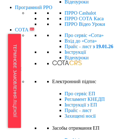
Відеоуроки
Програмний РРО
ПРРО Cashalot
ПРРО СОТА Каса
ПРРО Відео Уроки
СОТА
new
Про сервіс «Сота»
Вхід до «Сота»
Прайс - лист
з 19.01.26
ТЕРМІНОВЕ ЗАМОВЛЕННЯ ЛІЦЕНЗІЇ
Інструкції
Відеоуроки
ЕП
Електронний підпиc
Про сервіс ЕП
Регламент КНЕДП
Інструкції з ЕП
Прайс - лист
Захищені носії
Засобы отримання ЕП