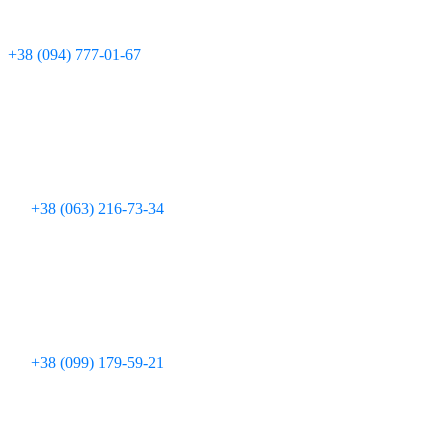
Технічна підтримка:
+380 97 095 11 08
Для дзвінків з мобільних телефонів:
+38 (094) 777-01-67
+38 (063) 216-73-34
+38 (099) 179-59-21