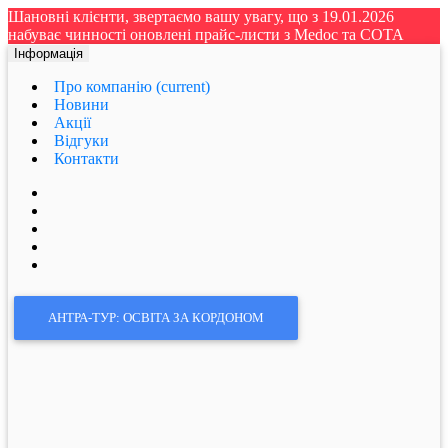
Шановні клієнти, звертаємо вашу увагу, що з 19.01.2026
набуває чинності оновлені прайс-листи з Medoc та СОТА
Інформація
Про компанію
(current)
Новини
Акції
Відгуки
Контакти
АНТРА-ТУР: ОСВІТА ЗА КОРДОНОМ