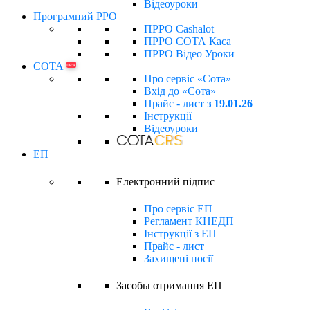
Відеоуроки
Програмний РРО
ПРРО Cashalot
ПРРО СОТА Каса
ПРРО Відео Уроки
СОТА
new
Про сервіс «Сота»
Вхід до «Сота»
Прайс - лист
з 19.01.26
Інструкції
Відеоуроки
ЕП
Електронний підпиc
Про сервіс ЕП
Регламент КНЕДП
Інструкції з ЕП
Прайс - лист
Захищені носії
Засобы отримання ЕП