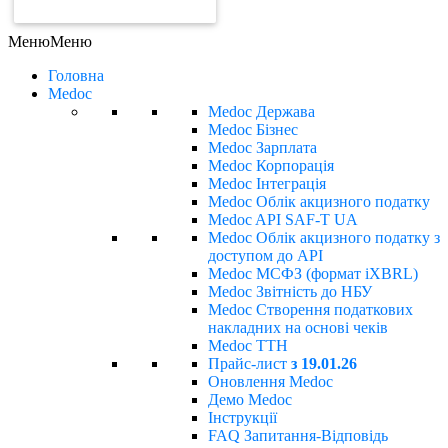
ЗАМОВИТИ РАХУНОК
Меню
Меню
Головна
Medoc
Medoc Держава
Medoc Бізнес
Medoc Зарплата
Medoc Корпорація
Medoc Інтеграція
Medoc Облік акцизного податку
Medoc API SAF-T UA
Medoc Облік акцизного податку з
доступом до API
Medoc МСФЗ (формат іХBRL)
Medoc Звітність до НБУ
Medoc Створення податкових
накладних на основі чеків
Medoc ТТН
Прайс-лист
з 19.01.26
Оновлення Medoc
Демо Medoc
Інструкції
FAQ Запитання-Відповідь