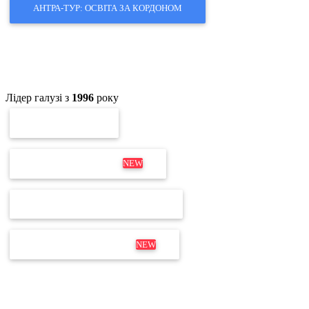
АНТРА-ТУР: ОСВІТА ЗА КОРДОНОМ
Лідер галузі з
1996
року
ПЕРЕВІРКА ЕП
ОНОВЛЕННЯ MEDOC
NEW
ПЕРЕВІРКА ЛІЦЕНЗІЇ М.Е.DOC
ДИСТРИБУТИВ М.Е.DOC
NEW
Не для дзвінків
Відділ продажів і продовження:
+380 63 204 53 20