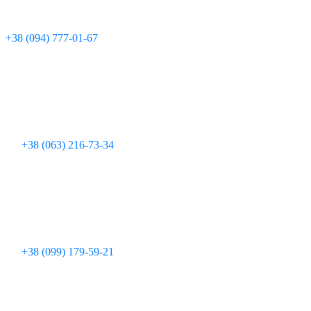
Технічна підтримка:
+380 97 095 11 08
Для дзвінків з мобільних телефонів:
+38 (094) 777-01-67
+38 (063) 216-73-34
+38 (099) 179-59-21