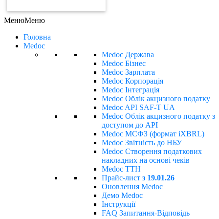
ЗАМОВИТИ РАХУНОК
Меню
Меню
Головна
Medoc
Medoc Держава
Medoc Бізнес
Medoc Зарплата
Medoc Корпорація
Medoc Інтеграція
Medoc Облік акцизного податку
Medoc API SAF-T UA
Medoc Облік акцизного податку з
доступом до API
Medoc МСФЗ (формат іХBRL)
Medoc Звітність до НБУ
Medoc Створення податкових
накладних на основі чеків
Medoc ТТН
Прайс-лист
з 19.01.26
Оновлення Medoc
Демо Medoc
Інструкції
FAQ Запитання-Відповідь