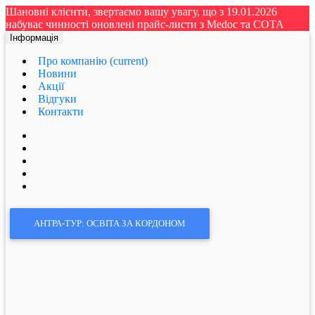
Шановні клієнти, звертаємо вашу увагу, що з 19.01.2026
набуває чинності оновлені прайс-листи з Medoc та СОТА
Інформація
Про компанію
(current)
Новини
Акції
Відгуки
Контакти
АНТРА-ТУР: ОСВІТА ЗА КОРДОНОМ