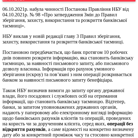
06.10.2021р. набула чинності Постанова Правління НБУ від
04.10.2021р. № 98 «Про затвердження Змін до Правил
зберігання, захисту, використання та розкриття банківської
таємниці».
НБУ виклав у новій редакції главу 3 Правил зберігання,
захисту, використання та розкриття банківської таємниці.
Постановою передбачається, що банк протягом 10 робочих
днів повинен розкрити інформацію, яка становить банківську
таємницю, за наявності письмового запиту, або письмового
дозволу власника. Інформація про рахунок умовного
зберігання (ескроу) та пов’язані з ним операції розкривається
банком за наявності письмового запиту бенефіціара.
Також НБУ визначив вимоги до запиту органу державної
влади, його посадових і службових осіб на отримання
інформації, що становить банківську таємницю. Відтепер,
банки, за запитом уповноважених державних органів,
надають у паперовому або електронному вигляді інформацію
щодо банківських рахунків клієнтів та операцій, проведених
на користь чи за дорученням клієнта, серед яких,
операції без
відкриття рахунків
, а саме відомості на конкретно визначену
дату або за конкретний проміжок часу та стосовно конкретної