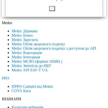
×
Medoc
Medoc Держава
Medoc Бізнес
Medoc Зарплата
Medoc Облік акцизного податку
Medoc Облік акцизного податку з доступом до API
Medoc Корпорація
Medoc Інтеграція
Medoc МСФЗ (формат іХBRL)
Medoc Звітність до НБУ
Medoc API SAF-T UA
РРО
ПРРО Cashalot від Medoc
СОТА Каса
ВЕБІНАРИ
Календар вебінарів