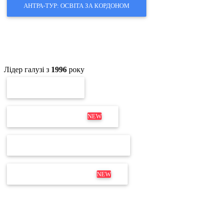
АНТРА-ТУР: ОСВІТА ЗА КОРДОНОМ
Лідер галузі з
1996
року
ПЕРЕВІРКА ЕП
ОНОВЛЕННЯ MEDOC
NEW
ПЕРЕВІРКА ЛІЦЕНЗІЇ М.Е.DOC
ДИСТРИБУТИВ М.Е.DOC
NEW
Не для дзвінків
Відділ продажів і продовження:
+380 63 204 53 20