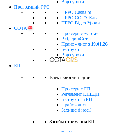
Відеоуроки
Програмний РРО
ПРРО Cashalot
ПРРО СОТА Каса
ПРРО Відео Уроки
СОТА
new
Про сервіс «Сота»
Вхід до «Сота»
Прайс - лист
з 19.01.26
Інструкції
Відеоуроки
ЕП
Електронний підпиc
Про сервіс ЕП
Регламент КНЕДП
Інструкції з ЕП
Прайс - лист
Захищені носії
Засобы отримання ЕП