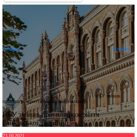
Главная
Новини
НБУ змінив
правила розкриття банківської таємниці
НБУ змінив правила розкриття
банківської таємниці
23.10.2021