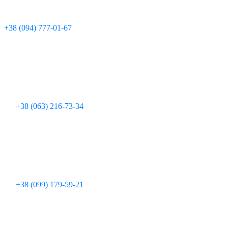
Технічна підтримка:
+380 97 095 11 08
Для дзвінків з мобільних телефонів:
+38 (094) 777-01-67
+38 (063) 216-73-34
+38 (099) 179-59-21