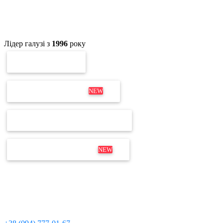
Лідер галузі з
1996
року
ПЕРЕВІРКА ЕП
ОНОВЛЕННЯ MEDOC
NEW
ПЕРЕВІРКА ЛІЦЕНЗІЇ М.Е.DOC
ДИСТРИБУТИВ М.Е.DOC
NEW
Не для дзвінків
Відділ продажів і продовження:
+380 63 204 53 20
Технічна підтримка:
+380 97 095 11 08
Для дзвінків з мобільних телефонів: