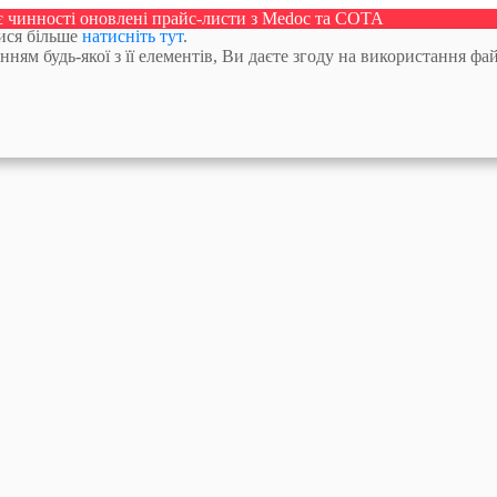
ає чинності оновлені прайс-листи з Medoc та СОТА
тися більше
натисніть тут
.
м будь-якої з її елементів, Ви даєте згоду на використання фай