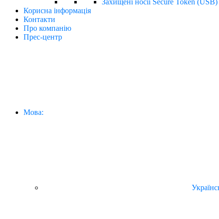
Захищені носії Secure Token (USB)
Корисна інформація
Контакти
Про компанію
Прес-центр
Мова:
Українс