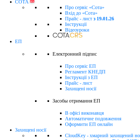
СОТА
new
Про сервіс «Сота»
Вхід до «Сота»
Прайс - лист
з 19.01.26
Інструкції
Відеоуроки
ЕП
Електронний підпиc
Про сервіс ЕП
Регламент КНЕДП
Інструкції з ЕП
Прайс - лист
Захищені носії
Засобы отримання ЕП
В офісі виконавця
Автоматичне подовження
Оформити ЕП онлайн
Захищені носії
CloudKey - хмарний захищений но