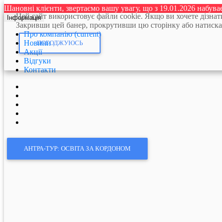
Шановні клієнти, звертаємо вашу увагу, що з 19.01.2026 набув
Цей сайт використовує файли cookie. Якщо ви хочете дізна
Інформація
Закривши цей банер, прокрутивши цю сторінку або натискання
Про компанію
(current)
Новини
ПОГОДЖУЮСЬ
Акції
Відгуки
Контакти
АНТРА-ТУР: ОСВІТА ЗА КОРДОНОМ