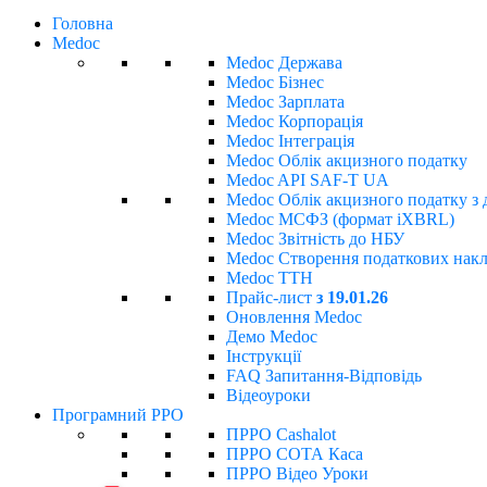
Головна
Medoc
Medoc Держава
Medoc Бізнес
Medoc Зарплата
Medoc Корпорація
Medoc Інтеграція
Medoc Облік акцизного податку
Medoc API SAF-T UA
Medoc Облік акцизного податку з 
Medoc МСФЗ (формат іХBRL)
Medoc Звітність до НБУ
Medoc Створення податкових накла
Medoc ТТН
Прайс-лист
з 19.01.26
Оновлення Medoc
Демо Medoc
Інструкції
FAQ Запитання-Відповідь
Відеоуроки
Програмний РРО
ПРРО Cashalot
ПРРО СОТА Каса
ПРРО Відео Уроки