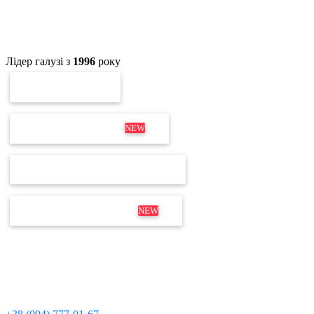
Лідер галузі з
1996
року
ПЕРЕВІРКА ЕП
ОНОВЛЕННЯ MEDOC
NEW
ПЕРЕВІРКА ЛІЦЕНЗІЇ М.Е.DOC
ДИСТРИБУТИВ М.Е.DOC
NEW
Не для дзвінків
Відділ продажів і продовження:
+380 63 204 53 20
Технічна підтримка:
+380 97 095 11 08
Для дзвінків з мобільних телефонів: