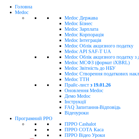
Головна
Medoc
Medoc Держава
Medoc Бізнес
Medoc Зарплата
Medoc Корпорація
Medoc Інтеграція
Medoc Облік акцизного податку
Medoc API SAF-T UA
Medoc Облік акцизного податку з 
Medoc МСФЗ (формат іХBRL)
Medoc Звітність до НБУ
Medoc Створення податкових накла
Medoc ТТН
Прайс-лист
з 19.01.26
Оновлення Medoc
Демо Medoc
Інструкції
FAQ Запитання-Відповідь
Відеоуроки
Програмний РРО
ПРРО Cashalot
ПРРО СОТА Каса
ПРРО Відео Уроки