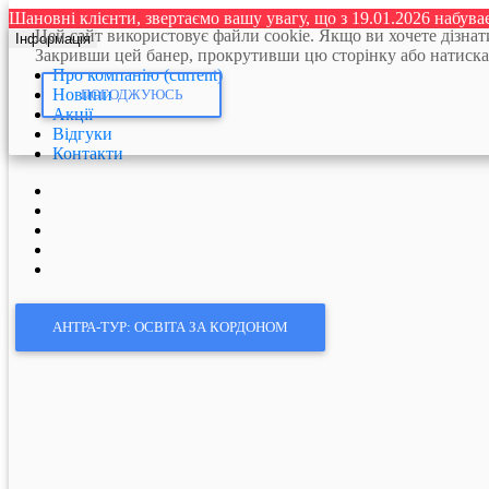
Шановні клієнти, звертаємо вашу увагу, що з 19.01.2026 набув
Цей сайт використовує файли cookie. Якщо ви хочете дізна
Інформація
Закривши цей банер, прокрутивши цю сторінку або натискання
Про компанію
(current)
Новини
ПОГОДЖУЮСЬ
Акції
Відгуки
Контакти
АНТРА-ТУР: ОСВІТА ЗА КОРДОНОМ