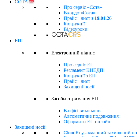
СОТА
new
Про сервіс «Сота»
Вхід до «Сота»
Прайс - лист
з 19.01.26
Інструкції
Відеоуроки
ЕП
Електронний підпиc
Про сервіс ЕП
Регламент КНЕДП
Інструкції з ЕП
Прайс - лист
Захищені носії
Засобы отримання ЕП
В офісі виконавця
Автоматичне подовження
Оформити ЕП онлайн
Захищені носії
CloudKey - хмарний захищений но