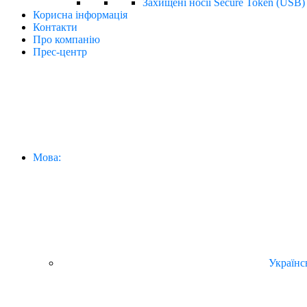
Захищені носії Secure Token (USB)
Корисна інформація
Контакти
Про компанію
Прес-центр
Мова:
Українс