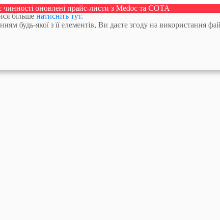
ає чинності оновлені прайс-листи з Medoc та СОТА
тися більше
натисніть тут
.
м будь-якої з її елементів, Ви даєте згоду на використання фай