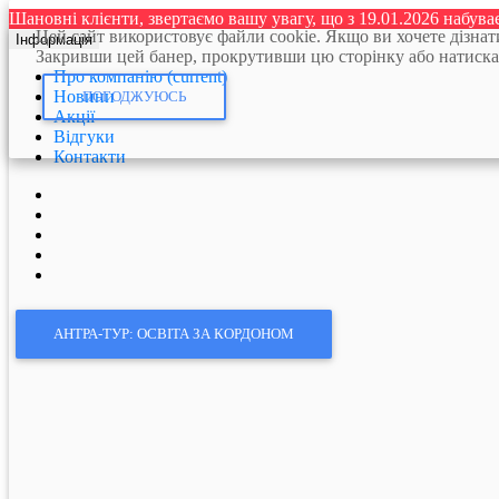
Шановні клієнти, звертаємо вашу увагу, що з 19.01.2026 набув
Цей сайт використовує файли cookie. Якщо ви хочете дізна
Інформація
Закривши цей банер, прокрутивши цю сторінку або натискання
Про компанію
(current)
Новини
ПОГОДЖУЮСЬ
Акції
Відгуки
Контакти
АНТРА-ТУР: ОСВІТА ЗА КОРДОНОМ