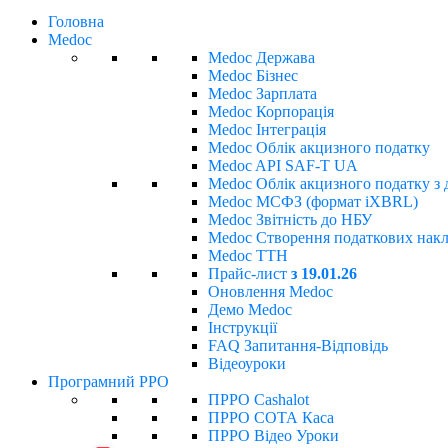
Головна
Medoc
Medoc Держава
Medoc Бізнес
Medoc Зарплата
Medoc Корпорація
Medoc Інтеграція
Medoc Облік акцизного податку
Medoc API SAF-T UA
Medoc Облік акцизного податку з 
Medoc МСФЗ (формат іХBRL)
Medoc Звітність до НБУ
Medoc Створення податкових накла
Medoc ТТН
Прайс-лист
з 19.01.26
Оновлення Medoc
Демо Medoc
Інструкції
FAQ Запитання-Відповідь
Відеоуроки
Програмний РРО
ПРРО Cashalot
ПРРО СОТА Каса
ПРРО Відео Уроки