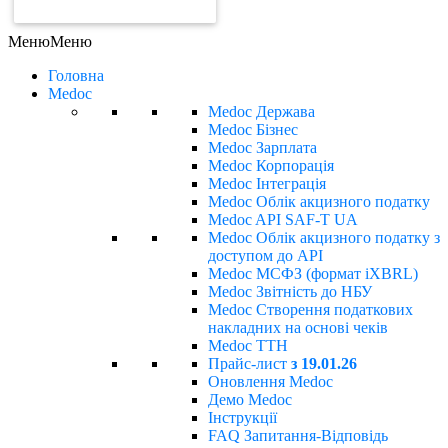
ЗАМОВИТИ РАХУНОК
Меню
Меню
Головна
Medoc
Medoc Держава
Medoc Бізнес
Medoc Зарплата
Medoc Корпорація
Medoc Інтеграція
Medoc Облік акцизного податку
Medoc API SAF-T UA
Medoc Облік акцизного податку з
доступом до API
Medoc МСФЗ (формат іХBRL)
Medoc Звітність до НБУ
Medoc Створення податкових
накладних на основі чеків
Medoc ТТН
Прайс-лист
з 19.01.26
Оновлення Medoc
Демо Medoc
Інструкції
FAQ Запитання-Відповідь