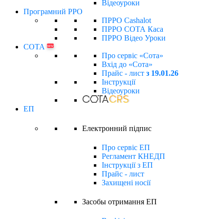
Відеоуроки
Програмний РРО
ПРРО Cashalot
ПРРО СОТА Каса
ПРРО Відео Уроки
СОТА
new
Про сервіс «Сота»
Вхід до «Сота»
Прайс - лист
з 19.01.26
Інструкції
Відеоуроки
ЕП
Електронний підпиc
Про сервіс ЕП
Регламент КНЕДП
Інструкції з ЕП
Прайс - лист
Захищені носії
Засобы отримання ЕП