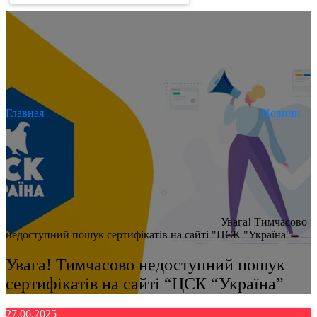
Главная
Новини
Увага! Тимчасово
недоступний пошук сертифікатів на сайті "ЦСК "Україна"
Увага! Тимчасово недоступний пошук
сертифікатів на сайті “ЦСК “Україна”
27.06.2025