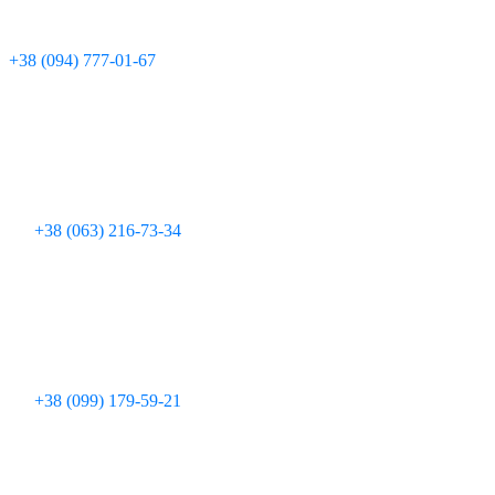
Технічна підтримка:
+380 97 095 11 08
Для дзвінків з мобільних телефонів:
+38 (094) 777-01-67
+38 (063) 216-73-34
+38 (099) 179-59-21