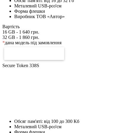
Обсяг пам'яті: від 16 до 32 Гб
Металевий USB-роз'єм
Форма флешки
Виробник ТОВ «Автор»
Вартість
16 GB -
1 640
грн.
32 GB -
1 860
грн.
*
дана модель під замовлення
ЗАМОВИТИ РАХУНОК
Secure Token 338S
Обсяг пам'яті: від 100 до 300 Кб
Металевий USB-роз'єм
Форма флешки