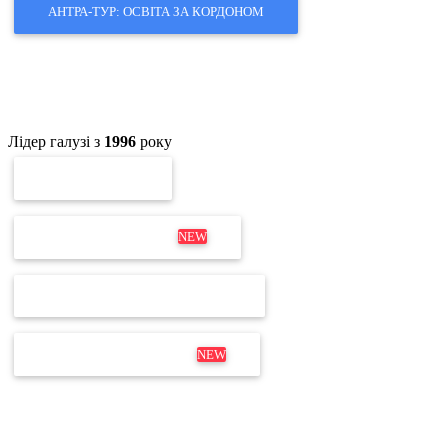
АНТРА-ТУР: ОСВІТА ЗА КОРДОНОМ
Лідер галузі з
1996
року
ПЕРЕВІРКА ЕП
ОНОВЛЕННЯ MEDOC
NEW
ПЕРЕВІРКА ЛІЦЕНЗІЇ М.Е.DOC
ДИСТРИБУТИВ М.Е.DOC
NEW
Не для дзвінків
Відділ продажів і продовження:
+380 63 204 53 20