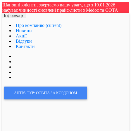
Шановні клієнти, звертаємо вашу увагу, що з 19.01.2026
набуває чинності оновлені прайс-листи з Medoc та СОТА
Інформація
Про компанію
(current)
Новини
Акції
Відгуки
Контакти
АНТРА-ТУР: ОСВІТА ЗА КОРДОНОМ