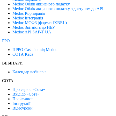
Medoc Облік акцизного податку
Medoc Облік акцизного податку з доступом до API
Medoc Корпорація
Medoc Інтеграція
Medoc МСФЗ (формат іХBRL)
Medoc Звітність до НБУ
Medoc API SAF-T UA
РРО
ПРРО Cashalot від Medoc
СОТА Каса
ВЕБІНАРИ
Календар вебінарів
СОТА
Про сервіс «Сота»
Вхід до «Сота»
Прайс-лист
Інструкції
Відеоуроки