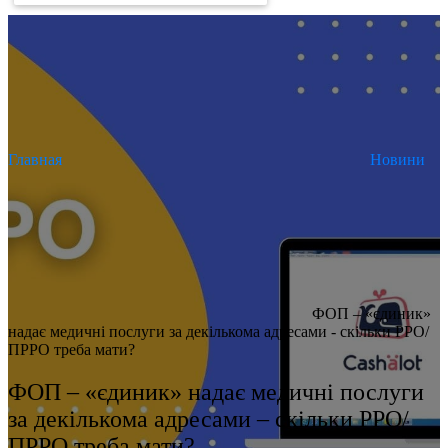
Главная
Новини
ФОП – «єдиник»
надає медичні послуги за декількома адресами - скільки РРО/
ПРРО треба мати?
ФОП – «єдиник» надає медичні послуги
за декількома адресами – скільки РРО/
ПРРО треба мати?