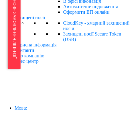
ТЕРМІНОВЕ ЗАМОВЛЕННЯ ЛІЦЕНЗІЇ
В офісі виконавця
Автоматичне подовження
Оформити ЕП онлайн
Захищені носії
CloudKey - хмарний захищений
носій
Захищені носії Secure Token
(USB)
Корисна інформація
Контакти
Про компанію
Прес-центр
Мова: