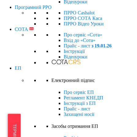
Відеоуроки
Програмний РРО
ПРРО Cashalot
ПРРО СОТА Каса
ПРРО Відео Уроки
СОТА
new
Про сервіс «Сота»
Вхід до «Сота»
Прайс - лист
з 19.01.26
Інструкції
Відеоуроки
ЕП
Електронний підпиc
Про сервіс ЕП
Регламент КНЕДП
Інструкції з ЕП
Прайс - лист
Захищені носії
Засобы отримання ЕП