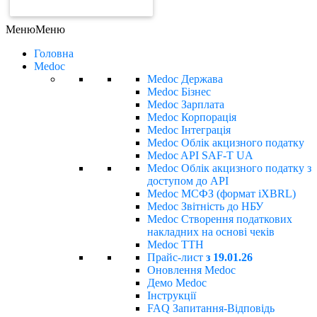
ЗАМОВИТИ РАХУНОК
Меню
Меню
Головна
Medoc
Medoc Держава
Medoc Бізнес
Medoc Зарплата
Medoc Корпорація
Medoc Інтеграція
Medoc Облік акцизного податку
Medoc API SAF-T UA
Medoc Облік акцизного податку з
доступом до API
Medoc МСФЗ (формат іХBRL)
Medoc Звітність до НБУ
Medoc Створення податкових
накладних на основі чеків
Medoc ТТН
Прайс-лист
з 19.01.26
Оновлення Medoc
Демо Medoc
Інструкції
FAQ Запитання-Відповідь