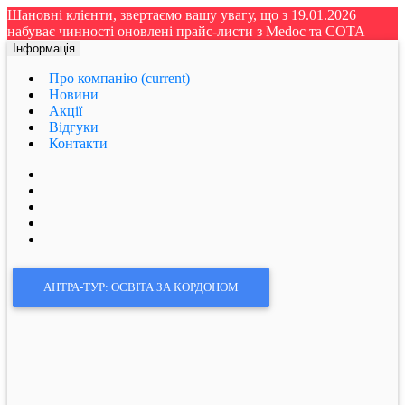
Шановні клієнти, звертаємо вашу увагу, що з 19.01.2026
набуває чинності оновлені прайс-листи з Medoc та СОТА
Інформація
Про компанію
(current)
Новини
Акції
Відгуки
Контакти
АНТРА-ТУР: ОСВІТА ЗА КОРДОНОМ