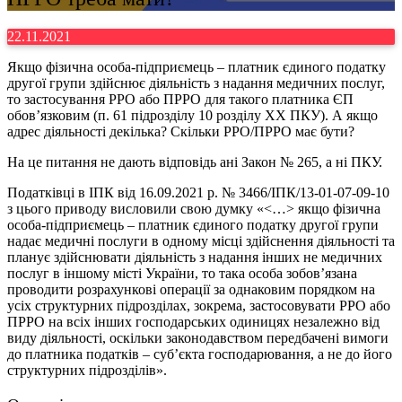
22.11.2021
Якщо фізична особа-підприємець – платник єдиного податку
другої групи здійснює діяльність з надання медичних послуг,
то застосування РРО або ПРРО для такого платника ЄП
обов’язковим (п. 61 підрозділу 10 розділу XX ПКУ). А якщо
адрес діяльності декілька? Скільки РРО/ПРРО має бути?
На це питання не дають відповідь ані Закон № 265, а ні ПКУ.
Податківці в ІПК від 16.09.2021 р. № 3466/ІПК/13-01-07-09-10
з цього приводу висловили свою думку «<…> якщо фізична
особа-підприємець – платник єдиного податку другої групи
надає медичні послуги в одному місці здійснення діяльності та
планує здійснювати діяльність з надання інших не медичних
послуг в іншому місті України, то така особа зобов’язана
проводити розрахункові операції за однаковим порядком на
усіх структурних підрозділах, зокрема, застосовувати РРО або
ПРРО на всіх інших господарських одиницях незалежно від
виду діяльності, оскільки законодавством передбачені вимоги
до платника податків – суб’єкта господарювання, а не до його
структурних підрозділів».