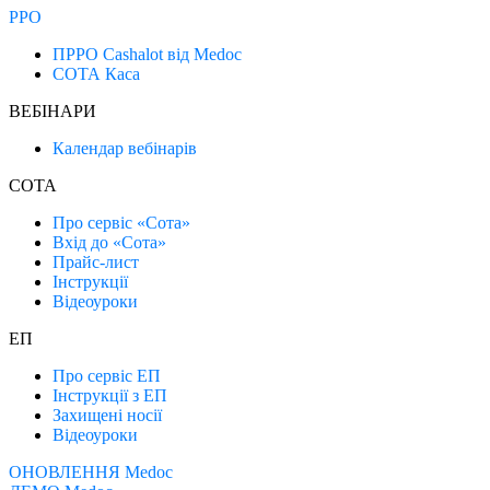
РРО
ПРРО Cashalot від Medoc
СОТА Каса
ВЕБІНАРИ
Календар вебінарів
СОТА
Про сервіс «Сота»
Вхід до «Сота»
Прайс-лист
Інструкції
Відеоуроки
ЕП
Про сервіс ЕП
Інструкції з ЕП
Захищені носії
Відеоуроки
ОНОВЛЕННЯ Medoc