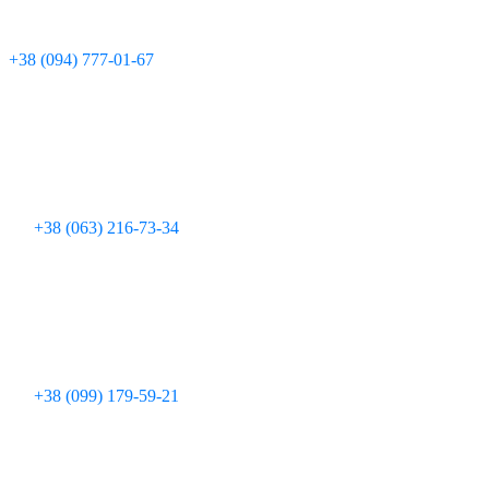
Технічна підтримка:
+380 97 095 11 08
Для дзвінків з мобільних телефонів:
+38 (094) 777-01-67
+38 (063) 216-73-34
+38 (099) 179-59-21