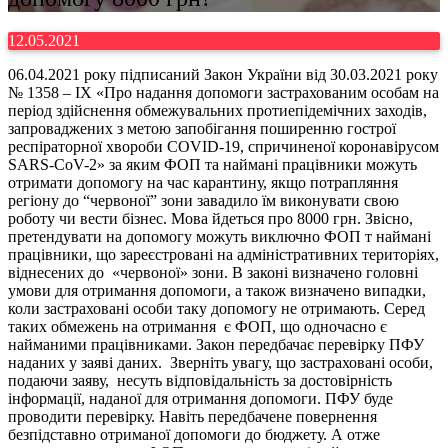
12.05.2021
06.04.2021 року підписаний Закон України від 30.03.2021 року
№ 1358 – ІХ «Про надання допомоги застрахованим особам на
період здійснення обмежувальних протиепідемічних заходів,
запроваджених з метою запобігання поширенню гострої
респіраторної хвороби COVID-19, спричиненої коронавірусом
SARS-CoV-2» за яким ФОП та наймані працівники можуть
отримати допомогу на час карантину, якщо потрапляння
регіону до “червоної” зони завадило їм виконувати свою
роботу чи вести бізнес. Мова йдеться про 8000 грн. Звісно,
претендувати на допомогу можуть виключно ФОП т наймані
працівники, що зареєстровані на адміністративних територіях,
віднесених до «червоної» зони. В законі визначено головні
умови для отримання допомоги, а також визначено випадки,
коли застраховані особи таку допомогу не отримають. Серед
таких обмежень на отримання є ФОП, що одночасно є
найманими працівниками. Закон передбачає перевірку ПФУ
наданих у заяві даних. Зверніть увагу, що застраховані особи,
подаючи заяву, несуть відповідальність за достовірність
інформації, наданої для отримання допомоги. ПФУ буде
проводити перевірку. Навіть передбачене повернення
безпідставно отриманої допомоги до бюджету. А отже