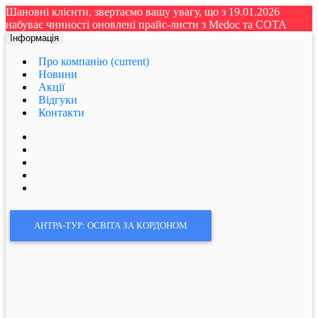
Шановні клієнти, звертаємо вашу увагу, що з 19.01.2026
набуває чинності оновлені прайс-листи з Medoc та СОТА
Інформація
Про компанію
(current)
Новини
Акції
Відгуки
Контакти
АНТРА-ТУР: ОСВІТА ЗА КОРДОНОМ