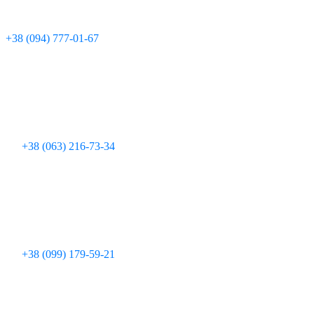
Технічна підтримка:
+380 97 095 11 08
Для дзвінків з мобільних телефонів:
+38 (094) 777-01-67
+38 (063) 216-73-34
+38 (099) 179-59-21