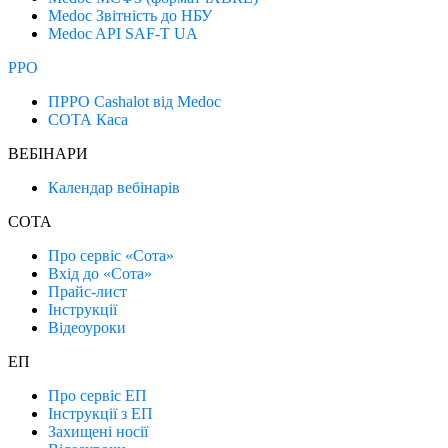
Medoc Звітність до НБУ
Medoc API SAF-T UA
РРО
ПРРО Cashalot від Medoc
СОТА Каса
ВЕБІНАРИ
Календар вебінарів
СОТА
Про сервіс «Сота»
Вхід до «Сота»
Прайс-лист
Інструкції
Відеоуроки
ЕП
Про сервіс ЕП
Інструкції з ЕП
Захищені носії