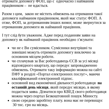
отримати допомогу ФОП, що є одночасно і найманим
працівником – не вдасться.
Разом з цим, закон не містить обмежень на отримання такої
допомоги найманим працівником, який має статус ФОП. А
отже, ФОП, за дотриманням інших вимог, може звернутися за
отриманням допомоги як найманий працівник.
І тут слід бути уважним. Адже перед поданням заяви на
допомогу як найманий працівник необхідно з’ясувати:
чи не є Ви сумісником. Сумісники внутрішні та
зовнішні можуть отримати допомогу виключно за
основним місцем роботи.
чи сплачував за Вас роботодавець ЄСВ за усі місяці
відповідного кварталу, що передує запровадженню
обмежень. Отримати таку інформацію можна на сайті
ПФУ в розділі «Портал електронних послуг», маючи
кваліфікований електронний підпис.
основний вид економічної діяльності роботодавця
на
останній день місяця
, який передує місяцю, в якому
подається заява. Дізнатися про КВЕД свого роботодавця
можна через портал Безкоштовний пошук Мінюсту.
свою середню заробітну плату. вона має не перевищує
30 тис. грн на місяць.