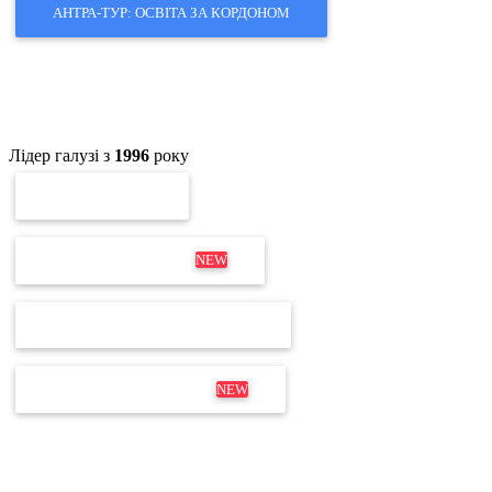
АНТРА-ТУР: ОСВІТА ЗА КОРДОНОМ
Лідер галузі з
1996
року
ПЕРЕВІРКА ЕП
ОНОВЛЕННЯ MEDOC
NEW
ПЕРЕВІРКА ЛІЦЕНЗІЇ М.Е.DOC
ДИСТРИБУТИВ М.Е.DOC
NEW
Не для дзвінків
Відділ продажів і продовження:
+380 63 204 53 20