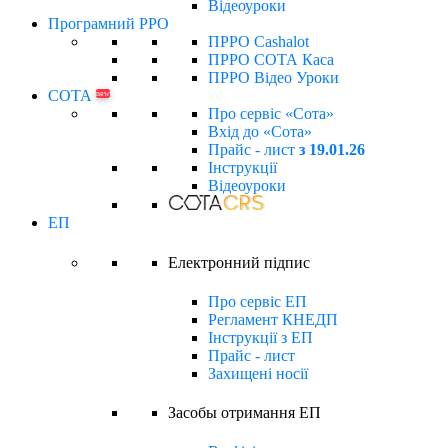
Відеоуроки
Програмний РРО
ПРРО Cashalot
ПРРО СОТА Каса
ПРРО Відео Уроки
СОТА
new
Про сервіс «Сота»
Вхід до «Сота»
Прайс - лист
з 19.01.26
Інструкції
Відеоуроки
ЕП
Електронний підпиc
Про сервіс ЕП
Регламент КНЕДП
Інструкції з ЕП
Прайс - лист
Захищені носії
Засобы отримання ЕП