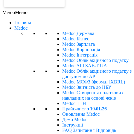
ЗАМОВИТИ РАХУНОК
Меню
Меню
Головна
Medoc
Medoc Держава
Medoc Бізнес
Medoc Зарплата
Medoc Корпорація
Medoc Інтеграція
Medoc Облік акцизного податку
Medoc API SAF-T UA
Medoc Облік акцизного податку з
доступом до API
Medoc МСФЗ (формат іХBRL)
Medoc Звітність до НБУ
Medoc Створення податкових
накладних на основі чеків
Medoc ТТН
Прайс-лист
з 19.01.26
Оновлення Medoc
Демо Medoc
Інструкції
FAQ Запитання-Відповідь