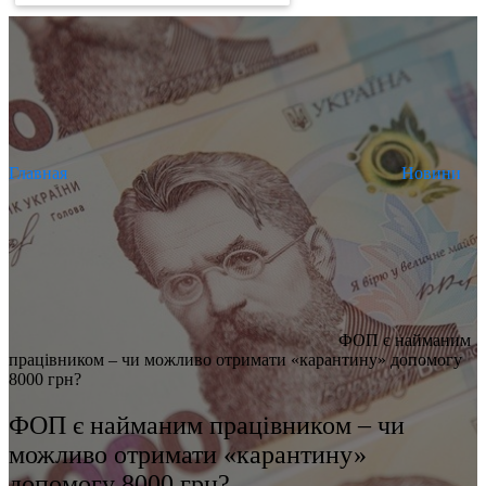
Главная
Новини
ФОП є найманим
працівником – чи можливо отримати «карантину» допомогу
8000 грн?
ФОП є найманим працівником – чи
можливо отримати «карантину»
допомогу 8000 грн?