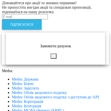
Дізнавайтеся про акції та знижки першими!
Не пропустіть вигідні акції та спеціальні пропозиції,
підпишіться на нашу розсилку.
ПІДПИСАТИСЯ
Замовити рахунок
×
Medoc
Medoc Держава
Medoc Бізнес
Medoc Зарплата
Medoc Облік акцизного податку
Medoc Облік акцизного податку з доступом до API
Medoc Корпорація
Medoc Інтеграція
Medoc МСФЗ (формат іХBRL)