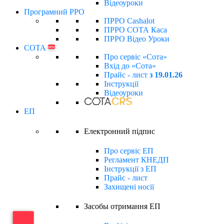
Відеоуроки
Програмний РРО
ПРРО Cashalot
ПРРО СОТА Каса
ПРРО Відео Уроки
СОТА
new
Про сервіс «Сота»
Вхід до «Сота»
Прайс - лист
з 19.01.26
Інструкції
Відеоуроки
ЕП
Електронний підпиc
Про сервіс ЕП
Регламент КНЕДП
Інструкції з ЕП
Прайс - лист
Захищені носії
Засобы отримання ЕП