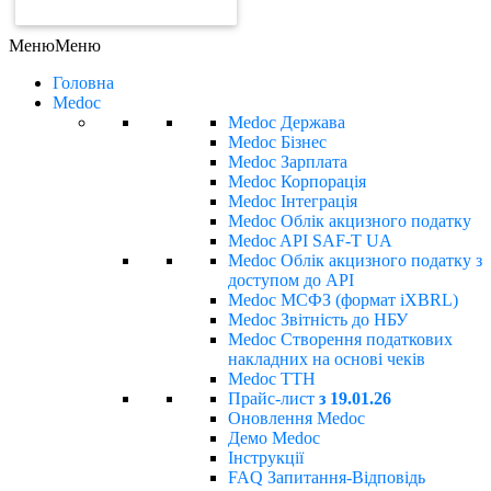
ЗАМОВИТИ РАХУНОК
Меню
Меню
Головна
Medoc
Medoc Держава
Medoc Бізнес
Medoc Зарплата
Medoc Корпорація
Medoc Інтеграція
Medoc Облік акцизного податку
Medoc API SAF-T UA
Medoc Облік акцизного податку з
доступом до API
Medoc МСФЗ (формат іХBRL)
Medoc Звітність до НБУ
Medoc Створення податкових
накладних на основі чеків
Medoc ТТН
Прайс-лист
з 19.01.26
Оновлення Medoc
Демо Medoc
Інструкції
FAQ Запитання-Відповідь