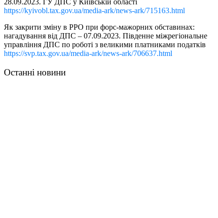
28.09.2023. ГУ ДПС у Київській області
https://kyivobl.tax.gov.ua/media-ark/news-ark/715163.html
Як закрити зміну в РРО при форс-мажорних обставинах:
нагадування від ДПС – 07.09.2023. Південне міжрегіональне
управління ДПС по роботі з великими платниками податків
https://svp.tax.gov.ua/media-ark/news-ark/706637.html
Останні новини