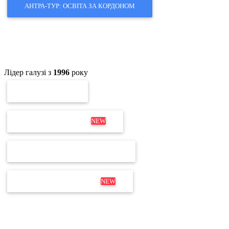
АНТРА-ТУР: ОСВІТА ЗА КОРДОНОМ
Лідер галузі з
1996
року
ПЕРЕВІРКА ЕП
ОНОВЛЕННЯ MEDOC
NEW
ПЕРЕВІРКА ЛІЦЕНЗІЇ М.Е.DOC
ДИСТРИБУТИВ М.Е.DOC
NEW
Не для дзвінків
Відділ продажів і продовження:
+380 63 204 53 20