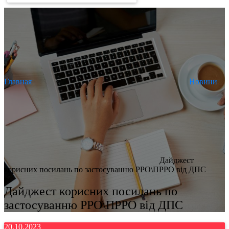
Главная
Новини
Дайджест
корисних посилань по застосуванню РРО\ПРРО від ДПС
Дайджест корисних посилань по
застосуванню РРО\ПРРО від ДПС
20.10.2023