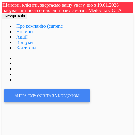
Шановні клієнти, звертаємо вашу увагу, що з 19.01.2026
набуває чинності оновлені прайс-листи з Medoc та СОТА
Інформація
Про компанію
(current)
Новини
Акції
Відгуки
Контакти
АНТРА-ТУР: ОСВІТА ЗА КОРДОНОМ