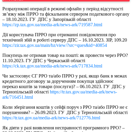
Розрахункові операції в режимі офлайн у період відсутності
зв’язку між ПРРО та фіскальним сервером податкового органу
– 18.10.2023. ГУ ДПС у Запорізькій області
https://zp.tax.gov.ua/media-ark/news-ark/719587.html
Дії користувача ПРРО при отриманні повідомлення про
технічний збій в роботі серверу ДПС – 16.10.2023. ЗІР, 109.20
https://zir.tax.gov.ua/main/bz/view/?src=ques&id=40854
Покупець не отримав товар на пошті: як провести через РРО?
11.10.2023. ГУ ДПС у Черкаській області
https://ck.tax.gov.ua/media-ark/news-ark/717834.html
Чи застосовує СГ РРО та/або ПРРО у разі, якщо банк в межах
кредитного договору за дорученням покупця здійснює
переказ коштів за товари (послуги)? – 06.10.2023. ГУ ДПС у
Тернопільській області
https://tr.tax.gov.ua/media-ark/news-
ark/716451.html
Коли зберігання коштів у сейфі поруч з РРО та/або ПРРО не є
порушенням? – 26.09.2023. ГУ ДПС у Тернопільській області
https://tr.tax.gov.ua/media-ark/news-ark/712776.html
Як діяти у разі виявлення несправності програмного РРО? –