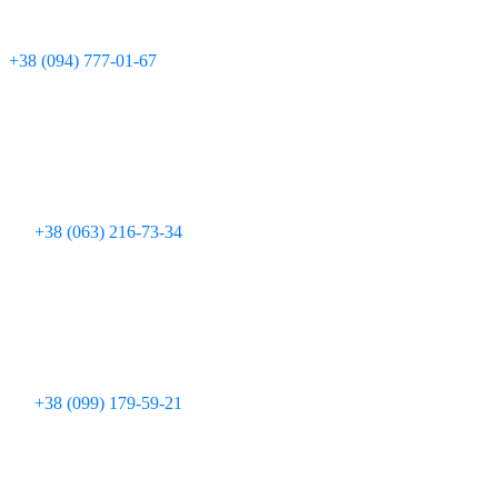
Технічна підтримка:
+380 97 095 11 08
Для дзвінків з мобільних телефонів:
+38 (094) 777-01-67
+38 (063) 216-73-34
+38 (099) 179-59-21