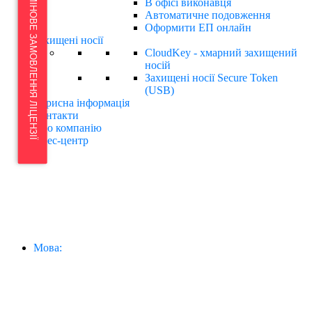
ТЕРМІНОВЕ ЗАМОВЛЕННЯ ЛІЦЕНЗІЇ
В офісі виконавця
Автоматичне подовження
Оформити ЕП онлайн
Захищені носії
CloudKey - хмарний захищений
носій
Захищені носії Secure Token
(USB)
Корисна інформація
Контакти
Про компанію
Прес-центр
Мова: