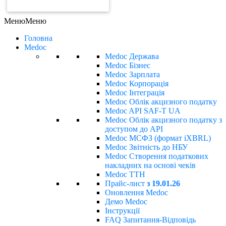
ЗАМОВИТИ РАХУНОК
Меню
Меню
Головна
Medoc
Medoc Держава
Medoc Бізнес
Medoc Зарплата
Medoc Корпорація
Medoc Інтеграція
Medoc Облік акцизного податку
Medoc API SAF-T UA
Medoc Облік акцизного податку з
доступом до API
Medoc МСФЗ (формат іХBRL)
Medoc Звітність до НБУ
Medoc Створення податкових
накладних на основі чеків
Medoc ТТН
Прайс-лист
з 19.01.26
Оновлення Medoc
Демо Medoc
Інструкції
FAQ Запитання-Відповідь