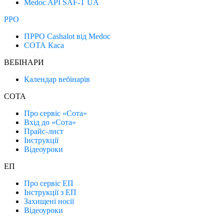
Medoc API SAF-T UA
РРО
ПРРО Cashalot від Medoc
СОТА Каса
ВЕБІНАРИ
Календар вебінарів
СОТА
Про сервіс «Сота»
Вхід до «Сота»
Прайс-лист
Інструкції
Відеоуроки
ЕП
Про сервіс ЕП
Інструкції з ЕП
Захищені носії
Відеоуроки