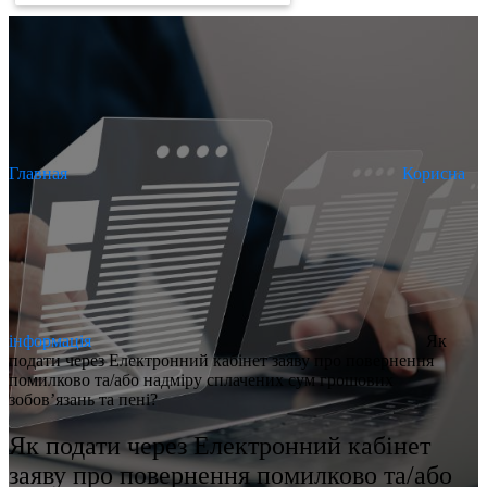
Главная
Корисна
інформація
Як
подати через Електронний кабінет заяву про повернення
помилково та/або надміру сплачених сум грошових
зобов’язань та пені?
Як подати через Електронний кабінет
заяву про повернення помилково та/або