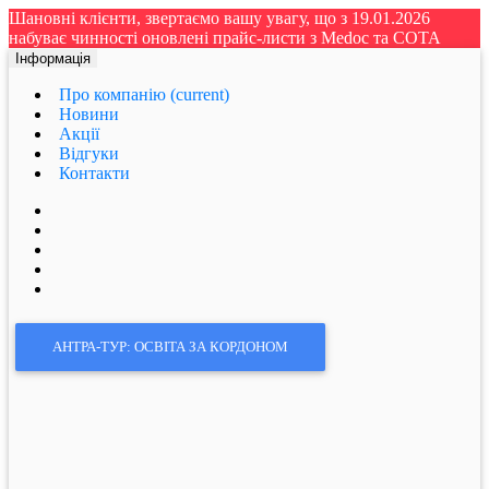
Шановні клієнти, звертаємо вашу увагу, що з 19.01.2026
набуває чинності оновлені прайс-листи з Medoc та СОТА
Інформація
Про компанію
(current)
Новини
Акції
Відгуки
Контакти
АНТРА-ТУР: ОСВІТА ЗА КОРДОНОМ