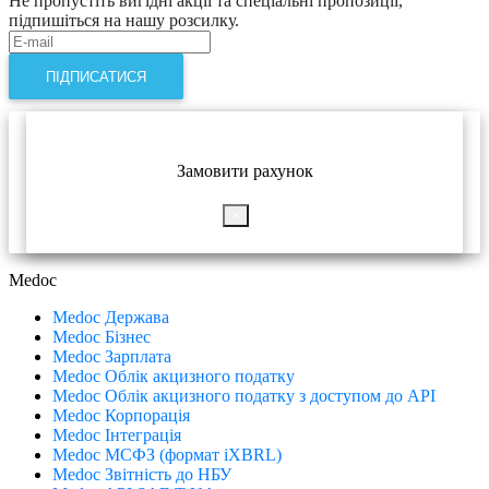
Не пропустіть вигідні акції та спеціальні пропозиції,
підпишіться на нашу розсилку.
ПІДПИСАТИСЯ
Замовити рахунок
×
Medoc
Medoc Держава
Medoc Бізнес
Medoc Зарплата
Medoc Облік акцизного податку
Medoc Облік акцизного податку з доступом до API
Medoc Корпорація
Medoc Інтеграція
Medoc МСФЗ (формат іХBRL)
Medoc Звітність до НБУ