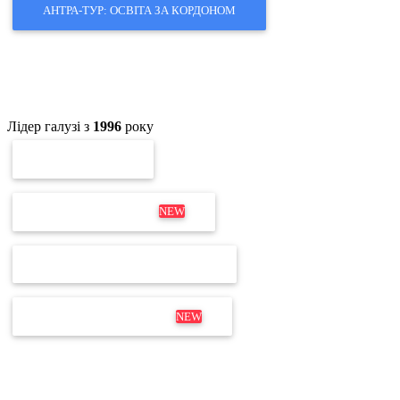
АНТРА-ТУР: ОСВІТА ЗА КОРДОНОМ
Лідер галузі з
1996
року
ПЕРЕВІРКА ЕП
ОНОВЛЕННЯ MEDOC
NEW
ПЕРЕВІРКА ЛІЦЕНЗІЇ М.Е.DOC
ДИСТРИБУТИВ М.Е.DOC
NEW
Не для дзвінків
Відділ продажів і продовження:
+380 63 204 53 20