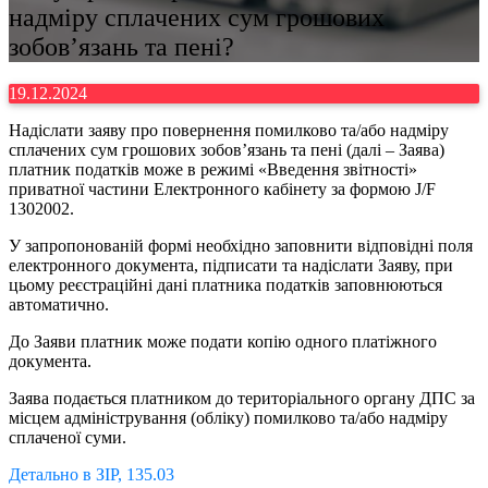
надміру сплачених сум грошових
зобов’язань та пені?
19.12.2024
Надіслати заяву про повернення помилково та/або надміру
сплачених сум грошових зобов’язань та пені (далі – Заява)
платник податків може в режимі «Введення звітності»
приватної частини Електронного кабінету за формою J/F
1302002.
У запропонованій формі необхідно заповнити відповідні поля
електронного документа, підписати та надіслати Заяву, при
цьому реєстраційні дані платника податків заповнюються
автоматично.
До Заяви платник може подати копію одного платіжного
документа.
Заява подається платником до територіального органу ДПС за
місцем адміністрування (обліку) помилково та/або надміру
сплаченої суми.
Детально в ЗІР, 135.03