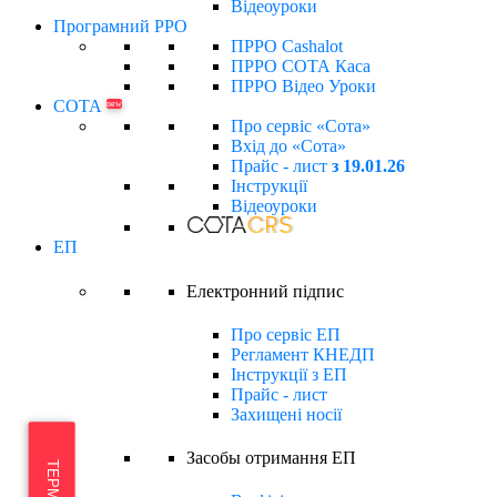
Відеоуроки
Програмний РРО
ПРРО Cashalot
ПРРО СОТА Каса
ПРРО Відео Уроки
СОТА
new
Про сервіс «Сота»
Вхід до «Сота»
Прайс - лист
з 19.01.26
Інструкції
Відеоуроки
ЕП
Електронний підпиc
Про сервіс ЕП
Регламент КНЕДП
Інструкції з ЕП
Прайс - лист
Захищені носії
Засобы отримання ЕП