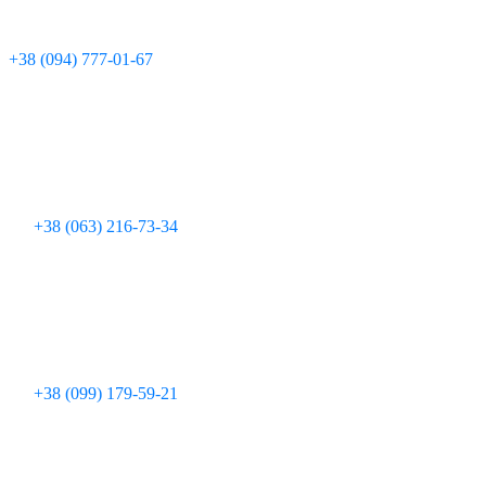
Технічна підтримка:
+380 97 095 11 08
Для дзвінків з мобільних телефонів:
+38 (094) 777-01-67
+38 (063) 216-73-34
+38 (099) 179-59-21