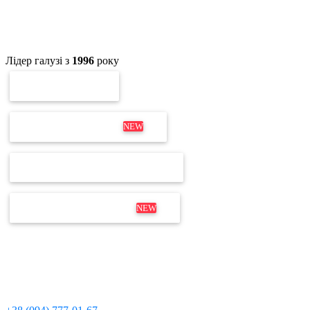
Лідер галузі з
1996
року
ПЕРЕВІРКА ЕП
ОНОВЛЕННЯ MEDOC
NEW
ПЕРЕВІРКА ЛІЦЕНЗІЇ М.Е.DOC
ДИСТРИБУТИВ М.Е.DOC
NEW
Не для дзвінків
Відділ продажів і продовження:
+380 63 204 53 20
Технічна підтримка:
+380 97 095 11 08
Для дзвінків з мобільних телефонів: