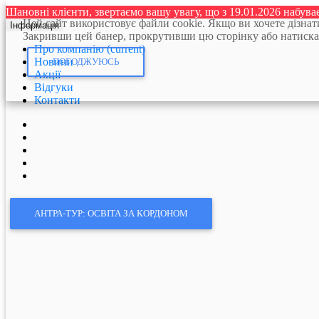
Шановні клієнти, звертаємо вашу увагу, що з 19.01.2026 набув
Цей сайт використовує файли cookie. Якщо ви хочете дізна
Інформація
Закривши цей банер, прокрутивши цю сторінку або натискання
Про компанію
(current)
Новини
ПОГОДЖУЮСЬ
Акції
Відгуки
Контакти
АНТРА-ТУР: ОСВІТА ЗА КОРДОНОМ