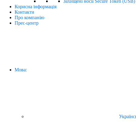
Захищені носії Secure Token (USB)
Корисна інформація
Контакти
Про компанію
Прес-центр
Мова:
Українс