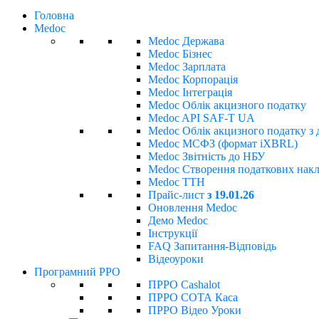
Головна
Medoc
Medoc Держава
Medoc Бізнес
Medoc Зарплата
Medoc Корпорація
Medoc Інтеграція
Medoc Облік акцизного податку
Medoc API SAF-T UA
Medoc Облік акцизного податку з 
Medoc МСФЗ (формат іХBRL)
Medoc Звітність до НБУ
Medoc Створення податкових накла
Medoc ТТН
Прайс-лист
з 19.01.26
Оновлення Medoc
Демо Medoc
Інструкції
FAQ Запитання-Відповідь
Відеоуроки
Програмний РРО
ПРРО Cashalot
ПРРО СОТА Каса
ПРРО Відео Уроки