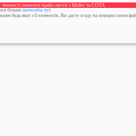
ає чинності оновлені прайс-листи з Medoc та СОТА
тися більше
натисніть тут
.
м будь-якої з її елементів, Ви даєте згоду на використання фай