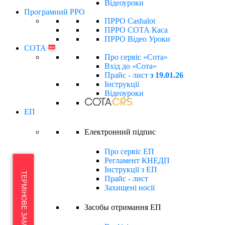
Відеоуроки
Програмний РРО
ПРРО Cashalot
ПРРО СОТА Каса
ПРРО Відео Уроки
СОТА
new
Про сервіс «Сота»
Вхід до «Сота»
Прайс - лист
з 19.01.26
Інструкції
Відеоуроки
ЕП
Електронний підпиc
Про сервіс ЕП
Регламент КНЕДП
Інструкції з ЕП
Прайс - лист
Захищені носії
Засобы отримання ЕП