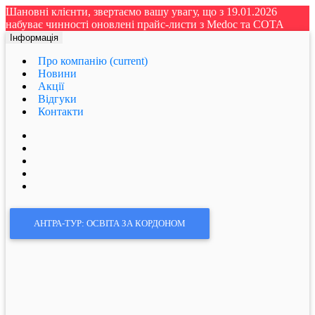
Шановні клієнти, звертаємо вашу увагу, що з 19.01.2026
набуває чинності оновлені прайс-листи з Medoc та СОТА
Інформація
Про компанію
(current)
Новини
Акції
Відгуки
Контакти
АНТРА-ТУР: ОСВІТА ЗА КОРДОНОМ