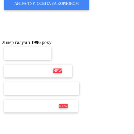
АНТРА-ТУР: ОСВІТА ЗА КОРДОНОМ
Лідер галузі з
1996
року
ПЕРЕВІРКА ЕП
ОНОВЛЕННЯ MEDOC
NEW
ПЕРЕВІРКА ЛІЦЕНЗІЇ М.Е.DOC
ДИСТРИБУТИВ М.Е.DOC
NEW
Не для дзвінків
Відділ продажів і продовження:
+380 63 204 53 20