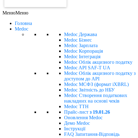
ЗАМОВИТИ РАХУНОК
Меню
Меню
Головна
Medoc
Medoc Держава
Medoc Бізнес
Medoc Зарплата
Medoc Корпорація
Medoc Інтеграція
Medoc Облік акцизного податку
Medoc API SAF-T UA
Medoc Облік акцизного податку з
доступом до API
Medoc МСФЗ (формат іХBRL)
Medoc Звітність до НБУ
Medoc Створення податкових
накладних на основі чеків
Medoc ТТН
Прайс-лист
з 19.01.26
Оновлення Medoc
Демо Medoc
Інструкції
FAQ Запитання-Відповідь