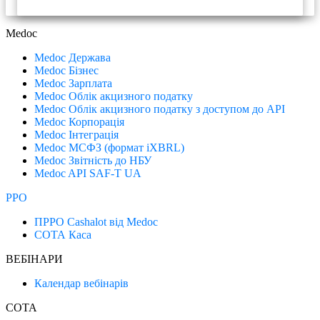
Medoc
Medoc Держава
Medoc Бізнес
Medoc Зарплата
Medoc Облік акцизного податку
Medoc Облік акцизного податку з доступом до API
Medoc Корпорація
Medoc Інтеграція
Medoc МСФЗ (формат іХBRL)
Medoc Звітність до НБУ
Medoc API SAF-T UA
РРО
ПРРО Cashalot від Medoc
СОТА Каса
ВЕБІНАРИ
Календар вебінарів
СОТА