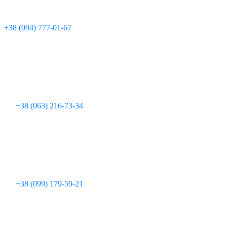
Технічна підтримка:
+380 97 095 11 08
Для дзвінків з мобільних телефонів:
+38 (094) 777-01-67
+38 (063) 216-73-34
+38 (099) 179-59-21